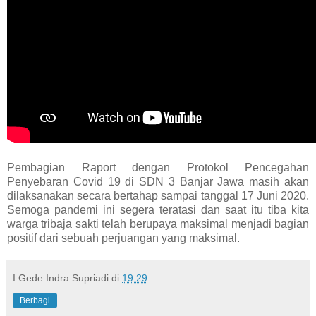
Pembagian Raport dengan Protokol Pencegahan
Penyebaran Covid 19 di SDN 3 Banjar Jawa masih akan
dilaksanakan secara bertahap sampai tanggal 17 Juni 2020.
Semoga pandemi ini segera teratasi dan saat itu tiba kita
warga tribaja sakti telah berupaya maksimal menjadi bagian
positif dari sebuah perjuangan yang maksimal.
I Gede Indra Supriadi
di
19.29
Berbagi