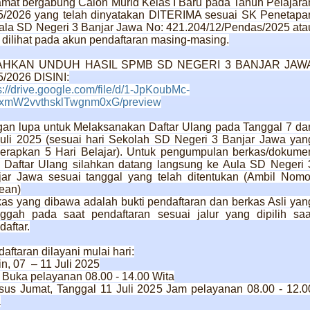
mat bergabung Calon Murid Kelas I Baru pada Tahun Pelajara
5/2026 yang telah dinyatakan DITERIMA sesuai SK Penetapa
ala SD Negeri 3 Banjar Jawa No: 421.204/12/Pendas/2025 ata
 dilihat pada akun pendaftaran masing-masing.
AHKAN UNDUH HASIL SPMB SD NEGERI 3 BANJAR JAW
/2026 DISINI:
s://drive.google.com/file/d/1-JpKoubMc-
xmW2vvthsklTwgnm0xG/preview
gan lupa untuk Melaksanakan Daftar Ulang pada Tanggal 7 da
Juli 2025 (sesuai hari Sekolah SD Negeri 3 Banjar Jawa yan
erapkan 5 Hari Belajar). Untuk pengumpulan berkas/dokume
t Daftar Ulang silahkan datang langsung ke Aula SD Negeri 
jar Jawa sesuai tanggal yang telah ditentukan (Ambil Nomo
ean)
as yang dibawa adalah bukti pendaftaran dan berkas Asli yan
nggah pada saat pendaftaran sesuai jalur yang dipilih saa
aftar.
aftaran dilayani mulai hari:
in, 07
– 11 Juli 2025
Buka pelayanan 08.00 - 14.00 Wita
sus Jumat, Tanggal 11 Juli 2025 Jam pelayanan 08.00 - 12.0
a