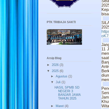
Sela
202
Kep
bisa
PTK TRIBAJA SAKTI
SIL
2025
http
oK7
Jan
11 
men
saa
Arsip Blog
Ban
►
2026
(3)
Antr
Berk
▼
2025
(6)
diu
►
Agustus
(1)
mend
▼
Juli
(1)
HASIL SPMB SD
Pend
NEGERI 3
Sen
BANJAR JAWA
Jam 
TAHUN 2025
Khu
Wit
►
Maret
(4)