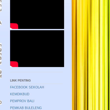
n
n
u
A
n
g
n
3
r
g
t
LINK PENTING
FACEBOOK SEKOLAH
KEMDIKBUD
PEMPROV BALI
0
PEMKAB BULELENG