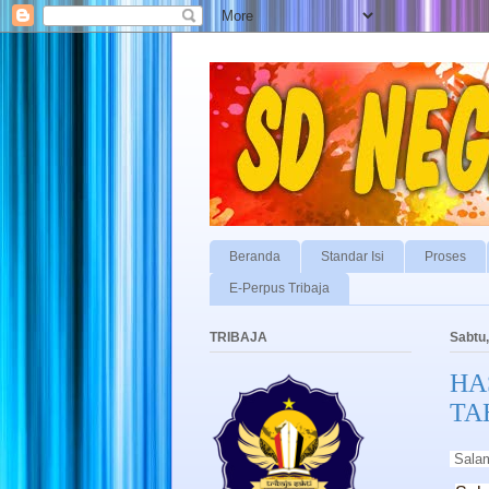
Beranda
Standar Isi
Proses
E-Perpus Tribaja
TRIBAJA
Sabtu,
HA
TA
Sala