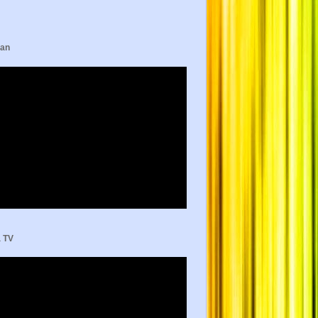
tan
a TV