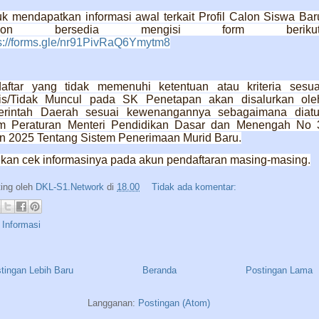
k mendapatkan informasi awal terkait Profil Calon Siswa Bar
hon bersedia mengisi form berikut
s://forms.gle/nr91PivRaQ6Ymytm8
aftar yang tidak memenuhi ketentuan atau kriteria sesua
is/Tidak Muncul pada SK Penetapan akan disalurkan ole
rintah Daerah sesuai kewenangannya sebagaimana diatu
m Peraturan Menteri Pendidikan Dasar dan Menengah No 
n 2025 Tentang Sistem Penerimaan Murid Baru.
hkan cek informasinya pada akun pendaftaran masing-masing.
ting oleh
DKL-S1.Network
di
18.00
Tidak ada komentar:
:
Informasi
tingan Lebih Baru
Beranda
Postingan Lama
Langganan:
Postingan (Atom)