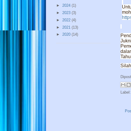
►
2024
(1)
Untu
mo
►
2023
(3)
http
►
2022
(4)
►
2021
(13)
►
2020
(14)
Pend
Jukn
Peme
dala
Tahu
Sila
Dipos
Label
Pos