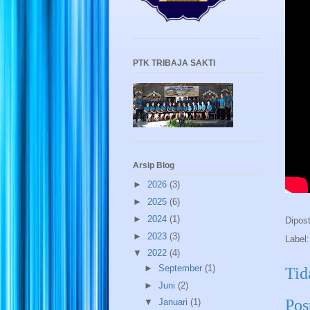
PTK TRIBAJA SAKTI
Arsip Blog
►
2026
(3)
►
2025
(6)
►
2024
(1)
Dipos
►
2023
(3)
Label
▼
2022
(4)
►
September
(1)
Tid
►
Juni
(2)
Pos
▼
Januari
(1)