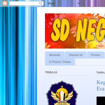
Beranda
Standar Isi
Proses
E-Perpus Tribaja
TRIBAJA
Sabtu,
Keg
Era