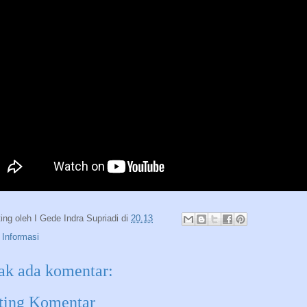
ting oleh
I Gede Indra Supriadi
di
20.13
:
Informasi
ak ada komentar:
ting Komentar